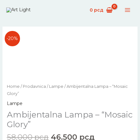
Skip
0
рсд
to
content
-20%
Original
Current
Ambijentalna
Home
/
Prodavnica
/
Lampe
/ Ambijentalna Lampa – “Mosaic
price
price
Lampa
Glory”
was:
is:
–
Lampe
58.000 рсд.
46.500 рсд.
“Mosaic
Ambijentalna Lampa – “Mosaic
Glory”
quantity
Glory”
58.000
рсд
46.500
рсд