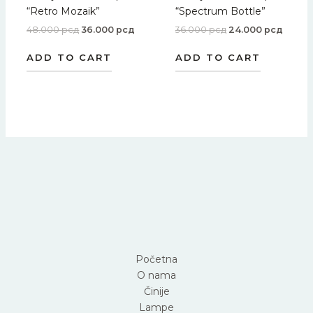
“Retro Mozaik”
“Spectrum Bottle”
48.000
рсд
36.000
рсд
36.000
рсд
24.000
рсд
ADD TO CART
ADD TO CART
Početna
O nama
Činije
Lampe