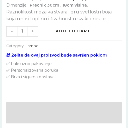
Dimenzije :
Precnik 30cm , 18cm visina.
Raznolikost mozaika stvara igru svetlosti i boja
koja unosi toplinu i živahnost u svaki prostor.
-
+
ADD TO CART
Category:
Lampe
🎁 Želite da ovaj proizvod bude savršen poklon?
✅ Luksuzno pakovanje
✅ Personalizovana poruka
✅ Brza i sigurna dostava
Description
Reviews (0)