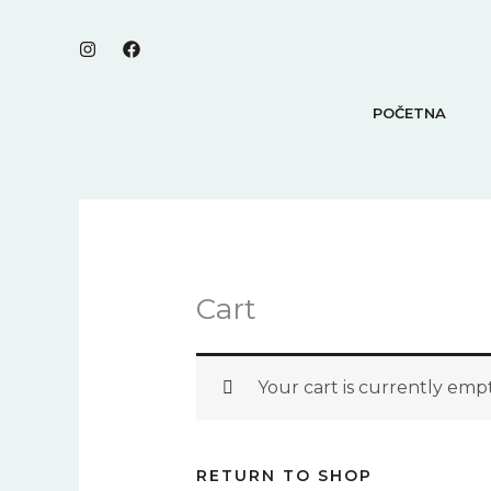
Skip
to
content
POČETNA
Cart
Your cart is currently empt
RETURN TO SHOP