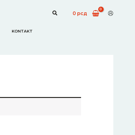
Search
0
рсд
KONTAKT